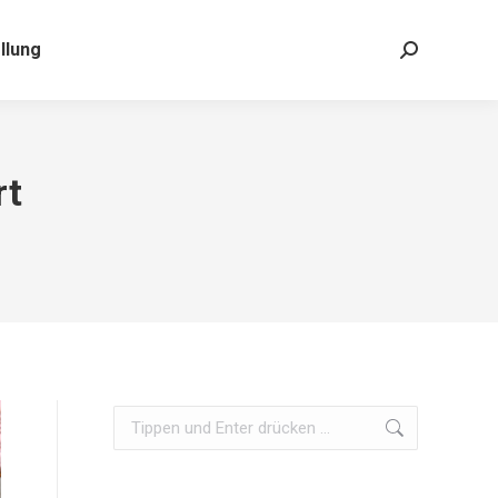
llung
rt